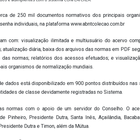
erca de 250 mil documentos normativos dos principais orga
senha individuais, na plataforma www.abntcolecao.com.br
tam com: visualização ilimitada e multiusuário do acervo com
 atualização diária; baixa dos arquivos das normas em PDF segu
e das normas; relatórios dos acessos efetuados; e visualizaç
pais organismos de normalização mundiais.
o de dados está disponibilizado em 900 pontos distribuídos nas
ntidades de classe devidamente registradas no Sistema.
r as normas com o apoio de um servidor do Conselho. O ac
 Pinheiro, Presidente Dutra, Santa Inês, Açailândia, Bacabal
 Presidente Dutra e Timon, além da Mútua.