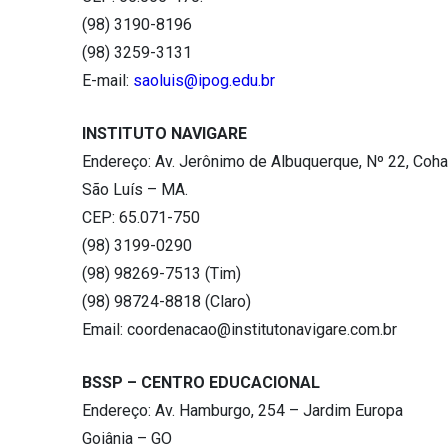
(98) 3190-8196
(98) 3259-3131
E-mail:
saoluis@ipog.edu.br
INSTITUTO NAVIGARE
Endereço: Av. Jerônimo de Albuquerque, Nº 22, Coh
São Luís – MA.
CEP: 65.071-750
(98) 3199-0290
(98) 98269-7513 (Tim)
(98) 98724-8818 (Claro)
Email:
coordenacao@institutonavigare.com.br
BSSP – CENTRO EDUCACIONAL
Endereço: Av. Hamburgo, 254 – Jardim Europa
Goiânia – GO