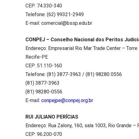
CEP: 74.330-340
Telefone: (62) 99321-2949
E-mail:
comercial@bssp.edu.br
CONPEJ – Conselho Nacional dos Peritos Judicia
Endereço: Empresarial Rio Mar Trade Center – Torre 
Recife-PE
CEP: 51.110-160
Telefone: (81) 3877-3963 / (81) 98280 0556
(81) 3877-3963
(81) 98280-0556
E-mail:
conpejpe@conpej.org.br
RUI JULIANO PERÍCIAS
Endereço: Rua Zalony, 160, sala 1003, Rio Grande – 
CEP: 96.200-070