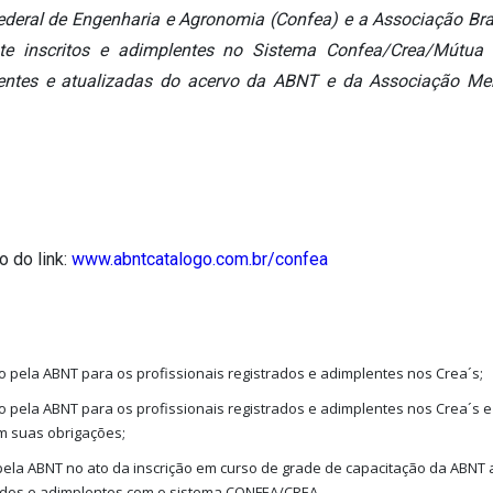
deral de Engenharia e Agronomia (Confea) e a Associação Bras
nte inscritos e adimplentes no Sistema Confea/Crea/Mútu
entes e atualizadas do acervo da ABNT e da Associação Me
o do link:
www.abntcatalogo.com.br/confea
 pela ABNT para os profissionais registrados e adimplentes nos Crea´s;
o pela ABNT para os profissionais registrados e adimplentes nos Crea´s 
m suas obrigações;
ela ABNT no ato da inscrição em curso de grade de capacitação da ABNT 
rados e adimplentes com o sistema CONFEA/CREA.