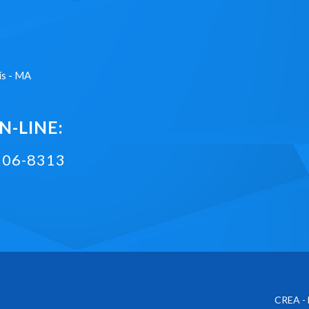
ís - MA
-LINE:
2106-8313
CREA - 