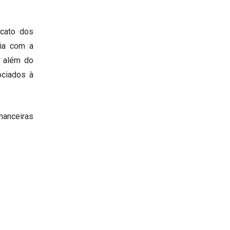
icato dos
ia com a
, além do
ociados à
nanceiras