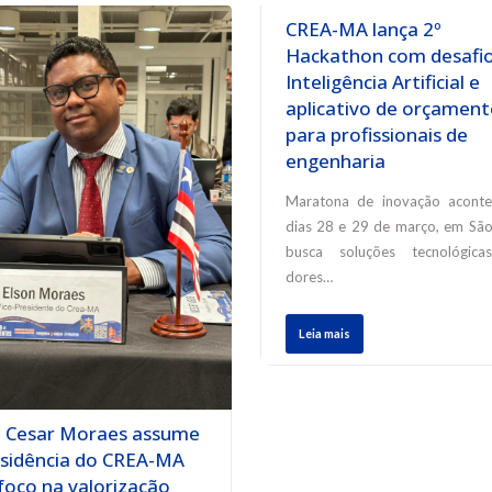
CREA-MA lança 2º
Hackathon com desafio
Inteligência Artificial e
aplicativo de orçament
para profissionais de
engenharia
Maratona de inovação aconte
dias 28 e 29 de março, em São 
busca soluções tecnológica
dores…
Leia mais
n Cesar Moraes assume
esidência do CREA-MA
foco na valorização