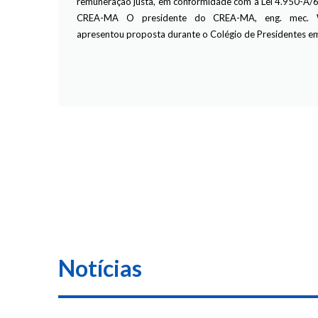
remuneração justa, em conformidade com a Lei 4.950-A
CREA-MA O presidente do CREA-MA, eng. mec. W
apresentou proposta durante o Colégio de Presidentes 
Notícias