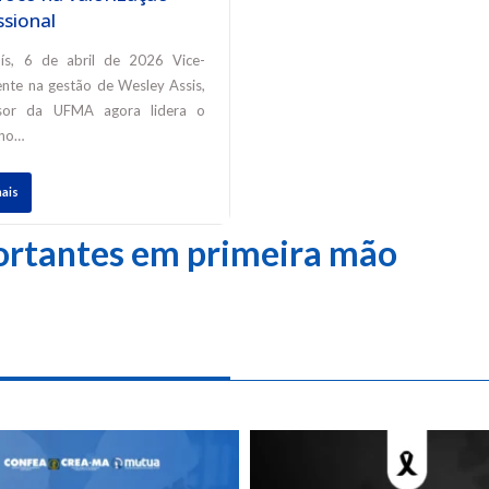
ssional
ís, 6 de abril de 2026 Vice-
ente na gestão de Wesley Assis,
ssor da UFMA agora lidera o
lho…
mais
ortantes em primeira mão