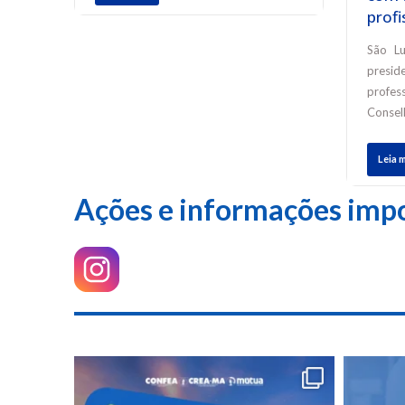
profi
São Lu
presid
profe
Conse
Leia 
Ações e informações imp