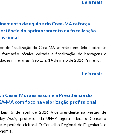
Leia mais
bre Orçamento
ões abertas
inamento de equipe do Crea-MA reforça
á está com inscrições
ortância do aprimoramento da fiscalização
 tema “Orçamento de
fissional
rado pelo Engenheiro
 ementa: Conceito de
pe de fiscalização do Crea-MA se reúne em Belo Horizonte
formações básicas e…
a formação técnica voltada a fiscalização de barragens e
idades minerárias São Luís, 14 de maio de 2026 Primeiro…
Leia mais
Leia mais
on Cesar Moraes assume a Presidência do
A-MA com foco na valorização profissional
 Luís, 6 de abril de 2026 Vice-presidente na gestão de
ley Assis, professor da UFMA agora lidera o Conselho
nte período eleitoral O Conselho Regional de Engenharia e
onomia…