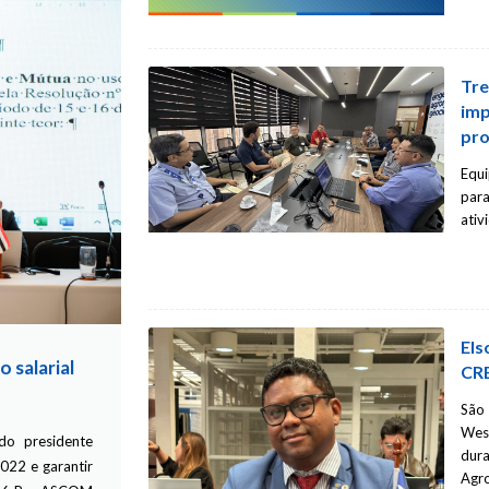
Crea Qualificando: curso gratuito so
de Obras e Cálculo do BDI com inscriç
Tre
A próxima edição do curso do Crea Qualificando j
imp
abertas gratuitamente. Esta edição abordará o
pro
Obras de infraestrutura e cálculo do BDI, minist
Civil Wellington Ribeiro de Oliveira. Confira a
Equi
Engenharia de Custos; Legislação de Referência; In
par
ativ
Els
 salarial
CRE
São
Wes
do presidente
dura
022 e garantir
Agr