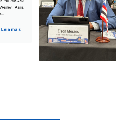
/66 Por ASCOM
esley Assis,
em…
Leia mais