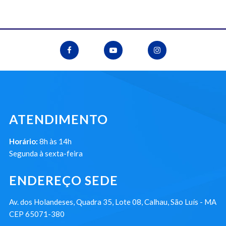
ATENDIMENTO
Horário:
8h às 14h
Segunda à sexta-feira
ENDEREÇO SEDE
Av. dos Holandeses, Quadra 35, Lote 08, Calhau, São Luís - MA
CEP 65071-380