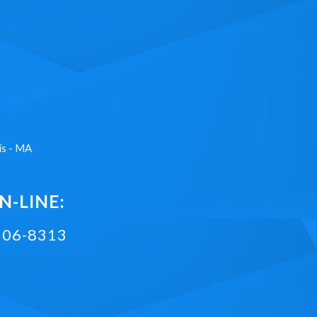
ís - MA
-LINE:
2106-8313