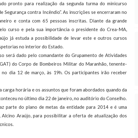
udo pronto para realização da segunda turma do minicurso
de Segurança contra Incêndio”. As inscrições se encerraram no
janeiro e conta com 65 pessoas inscritas. Diante da grande
elo curso e pela sua importância o presidente do Crea-MA,
aújo já estuda a possibilidade de levar este e outros cursos
spetorias no interior do Estado.
so será dado pelo comandante do Grupamento de Atividades
(GAT) do Corpo de Bombeiros Militar do Maranhão, tenente-
 no dia 12 de março, às 19h. Os participantes irão receber
a carga horária e os assuntos que foram abordados quando da
conteceu no último dia 22 de janeiro, no auditório do Conselho.
faz parte do plano de metas da entidade para 2014 e é uma
lcino Araújo, para possibilitar a oferta de atualização dos
cnicos.