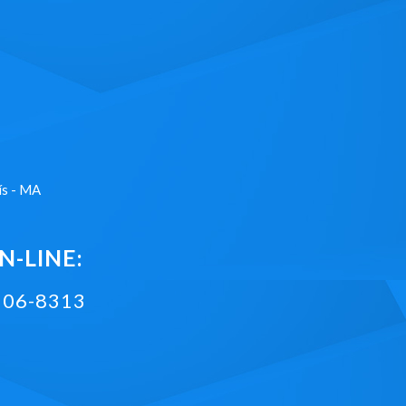
ís - MA
-LINE:
2106-8313