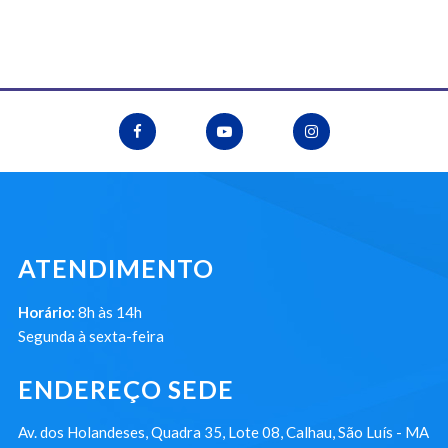
ATENDIMENTO
Horário:
8h às 14h
Segunda à sexta-feira
ENDEREÇO SEDE
Av. dos Holandeses, Quadra 35, Lote 08, Calhau, São Luís - MA