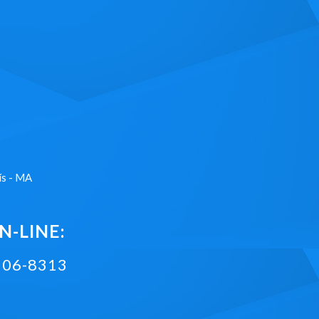
ís - MA
-LINE:
2106-8313