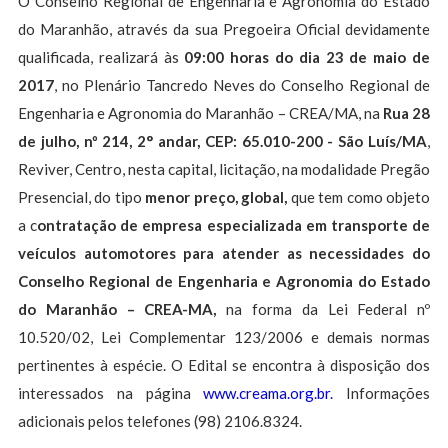
O Conselho Regional de Engenharia e Agronomia do Estado
do Maranhão, através da sua Pregoeira Oficial devidamente
qualificada, realizará às
09:00 horas do dia 23 de maio de
2017
, no Plenário Tancredo Neves do Conselho Regional de
Engenharia e Agronomia do Maranhão – CREA/MA, na
Rua 28
de julho, nº 214, 2° andar, CEP: 65.010-200 - São Luís/MA
,
Reviver, Centro, nesta capital, licitação, na modalidade Pregão
Presencial, do tipo
menor preço, global,
que tem como objeto
a c
ontratação de empresa especializada em transporte de
veículos automotores para atender as necessidades
do
Conselho Regional de Engenharia e Agronomia do Estado
do Maranhão – CREA-MA
,
na forma da Lei Federal nº
10.520/02, Lei Complementar 123/2006 e demais normas
pertinentes à espécie. O Edital se encontra à disposição dos
interessados na página
www.creama.org.br.
Informações
adicionais pelos telefones (98) 2106.8324.