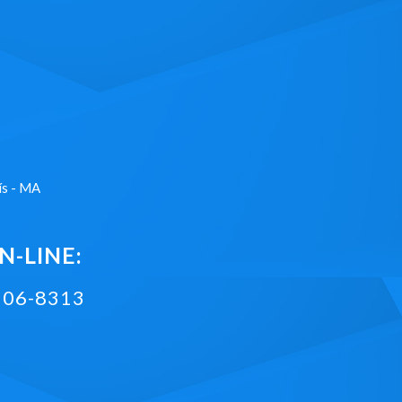
ís - MA
-LINE:
2106-8313