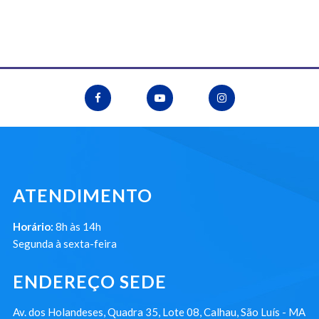
ATENDIMENTO
Horário:
8h às 14h
Segunda à sexta-feira
ENDEREÇO SEDE
Av. dos Holandeses, Quadra 35, Lote 08, Calhau, São Luís - MA