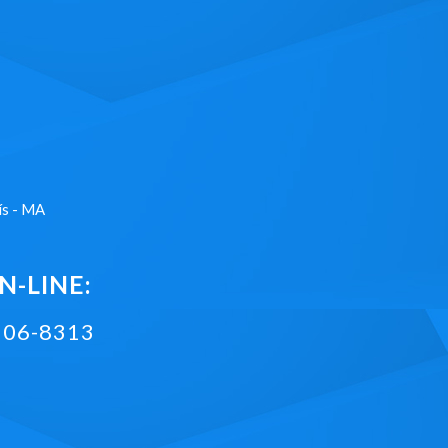
ís - MA
-LINE:
2106-8313