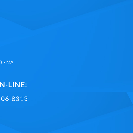
ís - MA
-LINE:
2106-8313