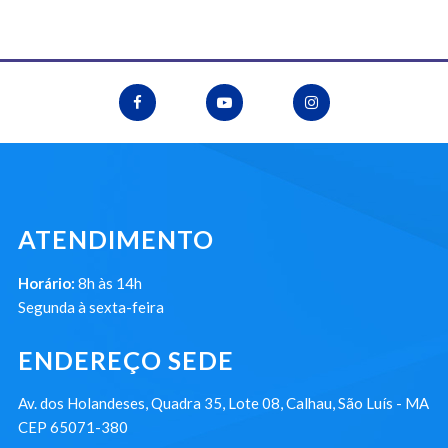
ATENDIMENTO
Horário:
8h às 14h
Segunda à sexta-feira
ENDEREÇO SEDE
Av. dos Holandeses, Quadra 35, Lote 08, Calhau, São Luís - MA
CEP 65071-380