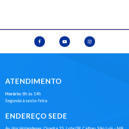
ATENDIMENTO
Horário:
8h às 14h
Segunda à sexta-feira
ENDEREÇO SEDE
Av. dos Holandeses, Quadra 35, Lote 08, Calhau, São Luís - MA