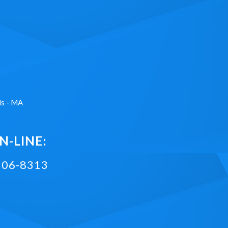
ís - MA
-LINE:
2106-8313