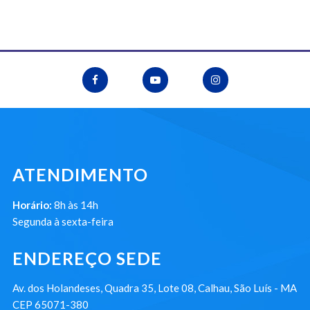
ATENDIMENTO
Horário:
8h às 14h
Segunda à sexta-feira
ENDEREÇO SEDE
Av. dos Holandeses, Quadra 35, Lote 08, Calhau, São Luís - MA
CEP 65071-380