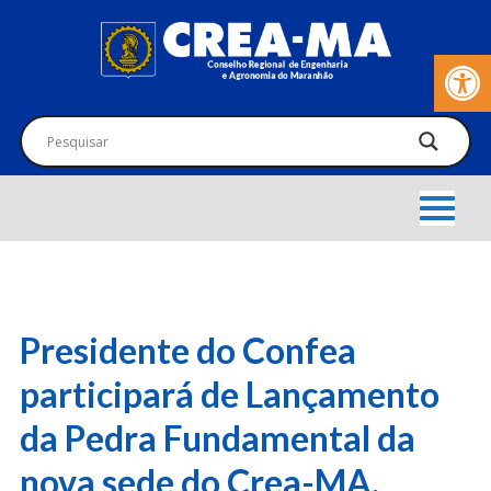
Barra de Fer
Presidente do Confea
participará de Lançamento
da Pedra Fundamental da
nova sede do Crea-MA.