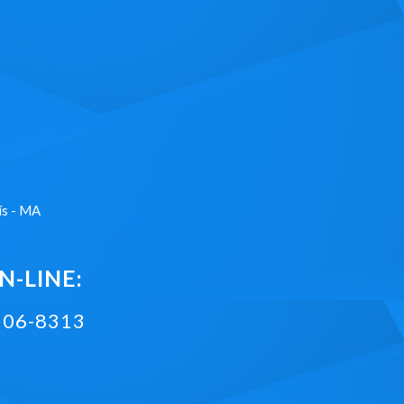
ís - MA
-LINE:
2106-8313