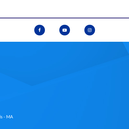
ís - MA