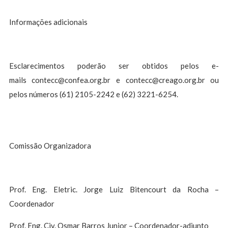
Informações adicionais
Esclarecimentos poderão ser obtidos pelos e-
mails
contecc@confea.org.br
e
contecc@creago.org.br
ou
pelos números (61) 2105-2242 e (62) 3221-6254.
Comissão Organizadora
Prof. Eng. Eletric. Jorge Luiz Bitencourt da Rocha –
Coordenador
Prof. Eng. Civ. Osmar Barros Junior – Coordenador-adjunto