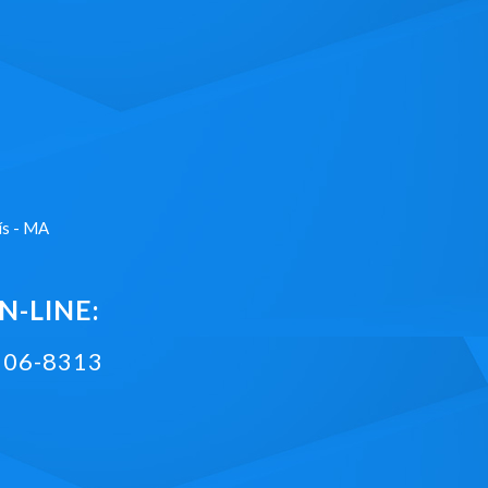
ís - MA
-LINE:
2106-8313