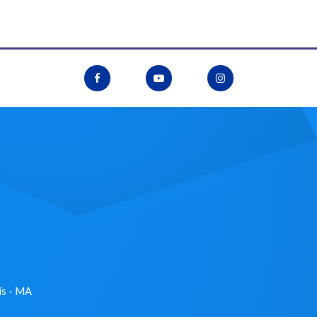
ís - MA