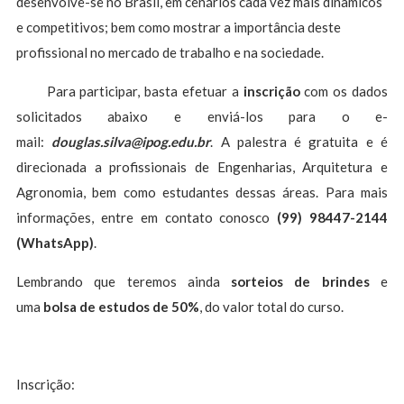
desenvolve-se no Brasil, em cenários cada vez mais dinâmicos
e competitivos; bem como mostrar a importância deste
profissional no mercado de trabalho e na sociedade.
Para participar, basta efetuar a
inscrição
com os dados
solicitados abaixo e enviá-los para o e-
mail:
douglas.silva@ipog.edu.br
. A palestra é gratuita e é
direcionada a profissionais de Engenharias, Arquitetura e
Agronomia, bem como estudantes dessas áreas. Para mais
informações, entre em contato conosco
(99) 98447-2144
(WhatsApp)
.
Lembrando que teremos ainda
sorteios de brindes
e
uma
bolsa de estudos de 50%
, do valor total do curso.
Inscrição: