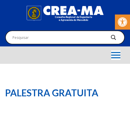
Barra de Fer
PALESTRA GRATUITA