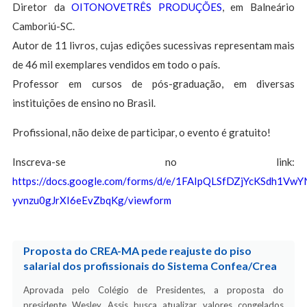
Diretor da
OITONOVETRÊS PRODUÇÕES
, em Balneário
Camboriú-SC.
Autor de 11 livros, cujas edições sucessivas representam mais
de 46 mil exemplares vendidos em todo o país.
Professor em cursos de pós-graduação, em diversas
instituições de ensino no Brasil.
Profissional, não deixe de participar, o evento é gratuito!
Inscreva-se no link:
https://docs.google.com/forms/d/e/1FAIpQLSfDZjYcKSdh1V
yvnzu0gJrXI6eEvZbqKg/viewform
Proposta do CREA-MA pede reajuste do piso
salarial dos profissionais do Sistema Confea/Crea
Aprovada pelo Colégio de Presidentes, a proposta do
presidente Wesley Assis busca atualizar valores congelados