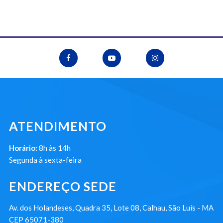
ATENDIMENTO
Horário:
8h às 14h
Segunda à sexta-feira
ENDEREÇO SEDE
Av. dos Holandeses, Quadra 35, Lote 08, Calhau, São Luís - MA
CEP 65071-380