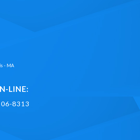
ís - MA
-LINE:
2106-8313