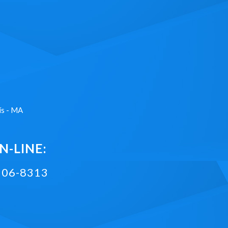
ís - MA
-LINE:
2106-8313