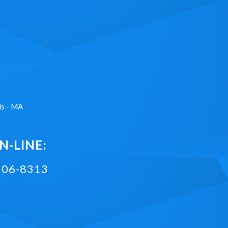
ís - MA
-LINE:
2106-8313