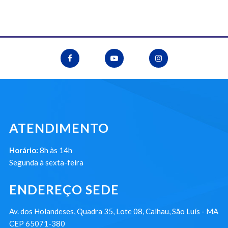
ATENDIMENTO
Horário:
8h às 14h
Segunda à sexta-feira
ENDEREÇO SEDE
Av. dos Holandeses, Quadra 35, Lote 08, Calhau, São Luís - MA
CEP 65071-380