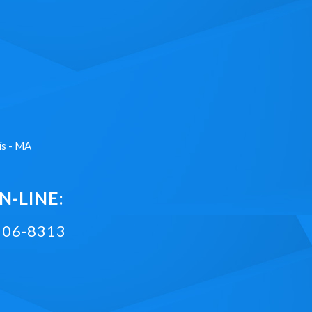
ís - MA
-LINE:
2106-8313