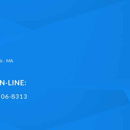
ís - MA
-LINE:
2106-8313