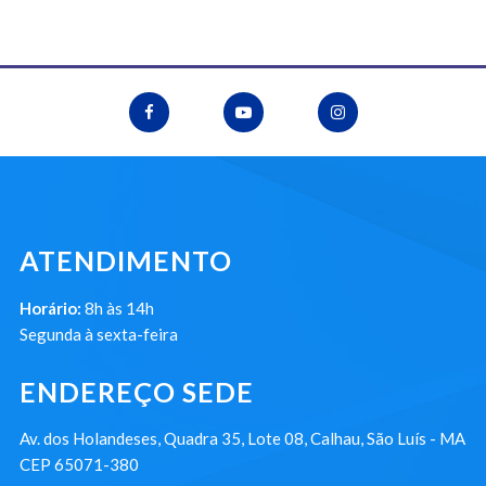
ATENDIMENTO
Horário:
8h às 14h
Segunda à sexta-feira
ENDEREÇO SEDE
Av. dos Holandeses, Quadra 35, Lote 08, Calhau, São Luís - MA
CEP 65071-380