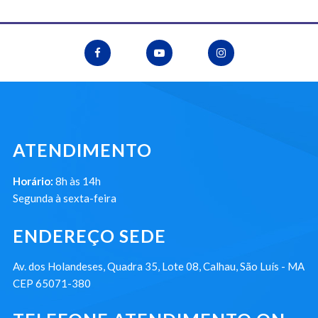
ATENDIMENTO
Horário:
8h às 14h
Segunda à sexta-feira
ENDEREÇO SEDE
Av. dos Holandeses, Quadra 35, Lote 08, Calhau, São Luís - MA
CEP 65071-380