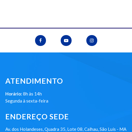
ATENDIMENTO
Horário:
8h às 14h
Segunda à sexta-feira
ENDEREÇO SEDE
Av. dos Holandeses, Quadra 35, Lote 08, Calhau, São Luís - MA