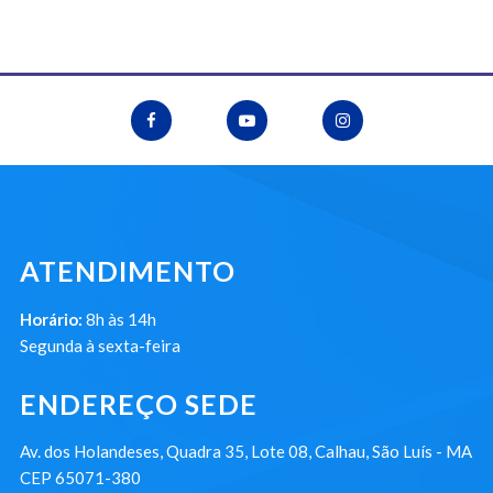
ATENDIMENTO
Horário:
8h às 14h
Segunda à sexta-feira
ENDEREÇO SEDE
Av. dos Holandeses, Quadra 35, Lote 08, Calhau, São Luís - MA
CEP 65071-380