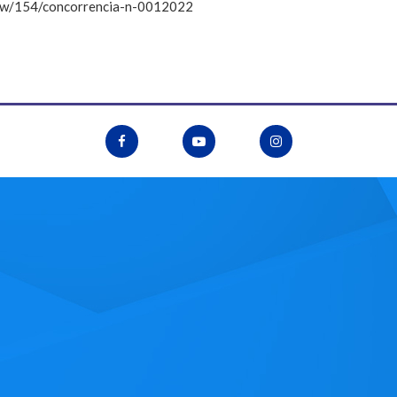
view/154/concorrencia-n-0012022