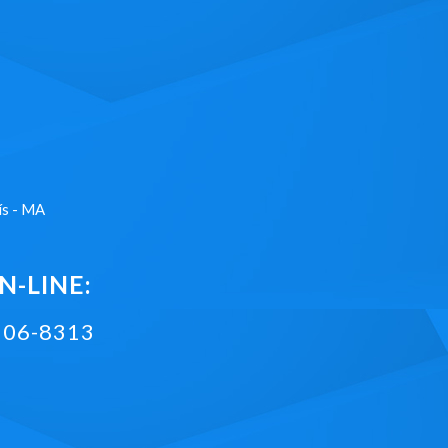
ís - MA
-LINE:
2106-8313