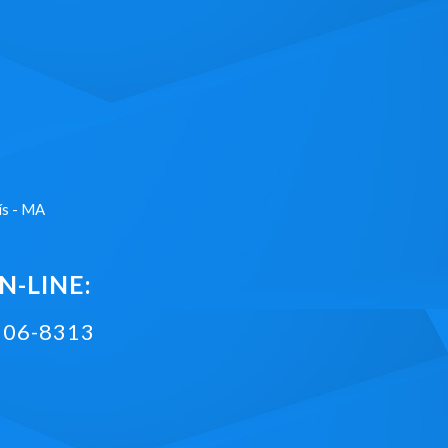
ís - MA
-LINE:
2106-8313