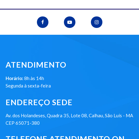
ATENDIMENTO
Horário:
8h às 14h
Segunda à sexta-feira
ENDEREÇO SEDE
Av. dos Holandeses, Quadra 35, Lote 08, Calhau, São Luís - MA
CEP 65071-380
TELEFONE ATENDIMENTO ON-