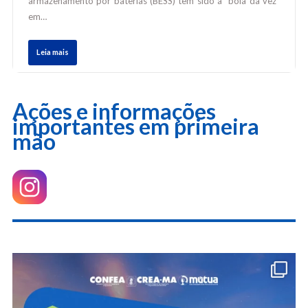
armazenamento por baterias (BESS) tem sido a “bola da vez”
em…
Leia mais
Ações e informações
importantes em primeira
mão