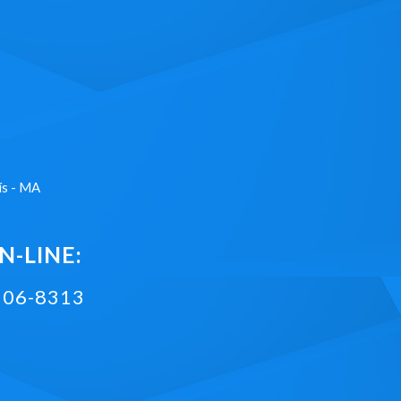
ís - MA
-LINE:
2106-8313