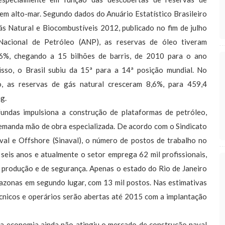
 em alto-mar. Segundo dados do Anuário Estatístico Brasileiro
ás Natural e Biocombustíveis 2012, publicado no fim de julho
Nacional de Petróleo (ANP), as reservas de óleo tiveram
6%, chegando a 15 bilhões de barris, de 2010 para o ano
sso, o Brasil subiu da 15ª para a 14ª posição mundial. No
, as reservas de gás natural cresceram 8,6%, para 459,4
g.
undas impulsiona a construção de plataformas de petróleo,
emanda mão de obra especializada. De acordo com o Sindicato
al e Offshore (Sinaval), o número de postos de trabalho no
 seis anos e atualmente o setor emprega 62 mil profissionais,
e produção e de segurança. Apenas o estado do Rio de Janeiro
zonas em segundo lugar, com 13 mil postos. Nas estimativas
écnicos e operários serão abertas até 2015 com a implantação
a economia ainda não atingiu o mercado de construção naval