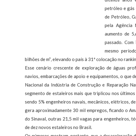
petróleo e gás
de Petróleo, G
pela Agência 
aumento de 5,
passado. Com i
mesmo período
bilhões de m³, elevando o país à 31ª colocação no rankin
Esse cenário crescente de exploração de águas prof
navios, embarcações de apoio e equipamentos, o que d
Nacional da Indústria de Construção e Reparação Nav
segmento de estaleiros mais que triplicou nos últimos
sendo 5% engenheiros navais, mecânicos, elétricos, d
gera aproximadamente 30 mil empregos, ficando o Ama
do Sinaval, outras 21,5 mil vagas para engenheiros, t
de dez novos estaleiros no Brasil.
Os números mostram, portanto, que a desaceleração d