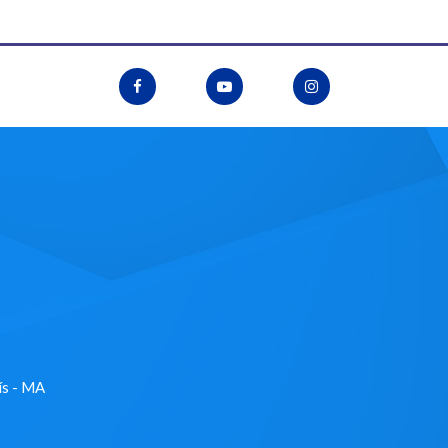
ís - MA