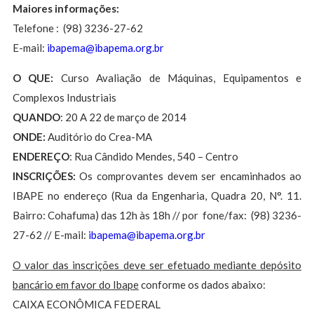
Maiores informações:
Telefone : (98) 3236-27-62
E-mail:
ibapema@ibapema.org.br
O QUE:
Curso Avaliação de Máquinas, Equipamentos e
Complexos Industriais
QUANDO
: 20 A 22 de março de 2014
ONDE:
Auditório do Crea-MA
ENDEREÇO
: Rua Cândido Mendes, 540 – Centro
INSCRIÇÕES:
Os comprovantes devem ser encaminhados ao
IBAPE no endereço (Rua da Engenharia, Quadra 20, N°. 11.
Bairro: Cohafuma) das 12h às 18h // por fone/fax: (98) 3236-
27-62 // E-mail:
ibapema@ibapema.org.br
O valor das inscrições deve ser efetuado mediante depósito
bancário em favor do Ibape
conforme os dados abaixo:
CAIXA ECONÔMICA FEDERAL