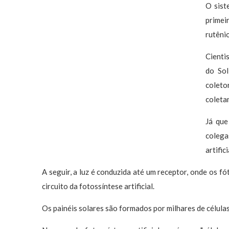
O sist
primei
rutêni
Cienti
do Sol
coleto
coletam
Já que
colega
artific
A seguir, a luz é conduzida até um receptor, onde os 
circuito da fotossíntese artificial.
Os painéis solares são formados por milhares de células