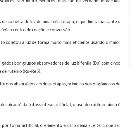
s solares" são muito menores, elas são na verdade "moléculas
de colheita de luz de uma única etapa, o que limita bastante o
 único centro de reação e conversão.
to coletou a luz de forma muito mais eficiente usando o maior
gados por grupos absorvedores de luz bifenila (Bp) com cinco
 de rutênio (Ru-Re5).
fótons absorvidos em duas etapas, primeiro nos oligômeros de
nspirado" da fotossíntese artificial, o uso do rutênio ainda é
or folha artificial, o elemento é caro demais, e terá que ser