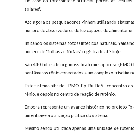
No caso da fotossíntese artificial, porém, as "célula
solares".
Até agora os pesquisadores vinham utilizando sistemas 
número de absorvedores de luz capazes de alimentar um
Imitando os sistemas fotossintéticos naturais, Yamamo
número de "folhas artificiais" registrado até hoje.
São 440 tubos de organossilicato mesoporoso (PMO) li
pentâmeros rênio conectados a um complexo trisdiimina
Este sistema híbrido - PMO-Bp-Ru-Re5 - concentra os 
rênio, e depois no centro de reação de rutênio.
Embora represente um avanço histórico no projeto "bioi
um entrave à utilização prática do sistema.
Mesmo sendo utilizada apenas uma unidade de rutênio p