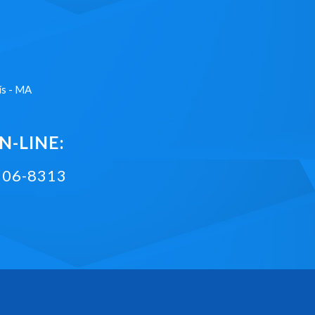
ís - MA
-LINE:
2106-8313