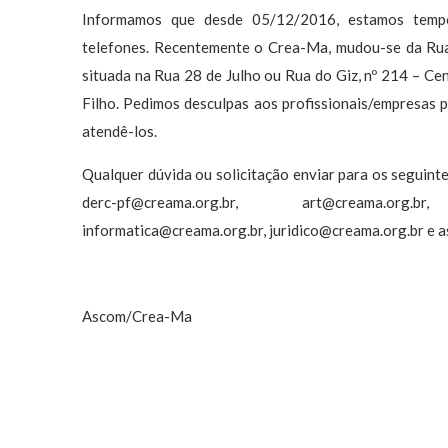
Informamos que desde 05/12/2016, estamos temp
telefones. Recentemente o Crea-Ma, mudou-se da Rua
situada na Rua 28 de Julho ou Rua do Giz, nº 214 – Ce
Filho. Pedimos desculpas aos profissionais/empresas 
atendê-los.
Qualquer dúvida ou solicitação enviar para os seguint
derc-pf@creama.org.br
,
art@creama.org.br
informatica@creama.org.br
,
juridico@creama.org.br
e
a
Ascom/Crea-Ma