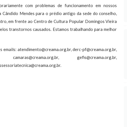
orariamente com problemas de funcionamento em nossos
 Cândido Mendes para o prédio antigo da sede do conselho,
ntro, em frente ao Centro de Cultura Popular Domingos Vieira
pelos transtornos causados. Estamos trabalhando para melhor
es emails:
atendimento@creama.org.br
,
derc-pf@creama.org.br
,
,
camaras@creama.org.br
,
gefis@creama.org.br
,
ssessoriatecnica@creama.org.br
.