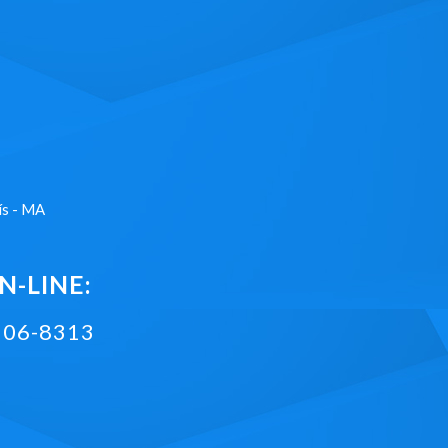
ís - MA
-LINE:
2106-8313