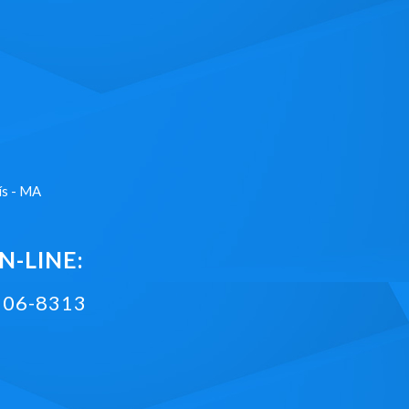
ís - MA
-LINE:
2106-8313