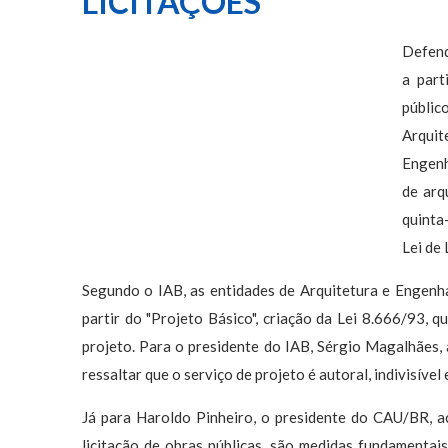
LICITAÇÕES
Defend
a part
públic
Arquit
Engenh
de arq
quinta
Lei de
Segundo o IAB, as entidades de Arquitetura e Engenha
partir do "Projeto Básico", criação da Lei 8.666/93, q
projeto. Para o presidente do IAB, Sérgio Magalhães, 
ressaltar que o serviço de projeto é autoral, indivisível
Já para Haroldo Pinheiro, o presidente do CAU/BR, a
licitação de obras públicas, são medidas fundamentai