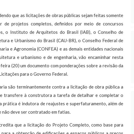
endo que as licitações de obras públicas sejam feitas somente
ir de projetos completos, definidos por meio de concursos
os, o Instituto de Arquitetos do Brasil (IAB), o Conselho de
etura e Urbanismo do Brasil (CAU-BR), o Conselho Federal de
aria e Agronomia (CONFEA) e as demais entidades nacionais
uitetura e urbanismo e de engenharia, vão encaminhar nesta
-feira (20) um documento com ponderações sobre a revisão da
 Licitações para o Governo Federal.
ria são terminantemente contra a licitação de obra pública a
ue transfere à construtora a tarefa de detalhar e completar o
a prática é indutora de reajustes e superfaturamento, além de
 e não deve ser contratado em fatias.
credita que a licitação do Projeto Completo, como base para
s para a obtenção de edificações e espaços públicos a preços