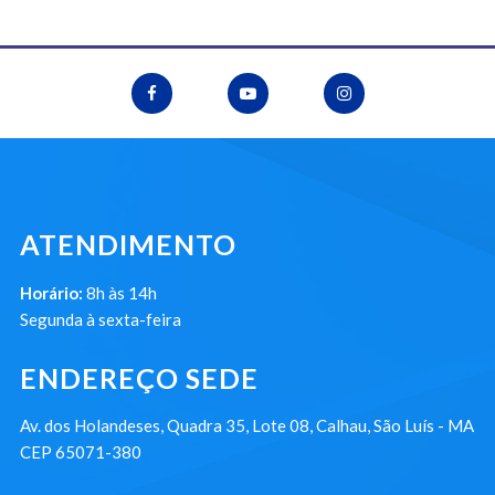
ATENDIMENTO
Horário:
8h às 14h
Segunda à sexta-feira
ENDEREÇO SEDE
Av. dos Holandeses, Quadra 35, Lote 08, Calhau, São Luís - MA
CEP 65071-380