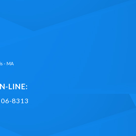
ís - MA
-LINE:
2106-8313