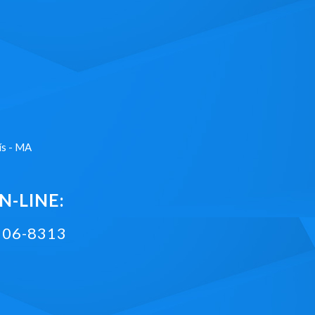
ís - MA
-LINE:
2106-8313