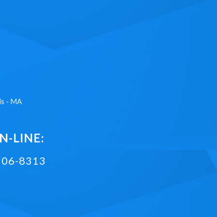
ís - MA
-LINE:
2106-8313